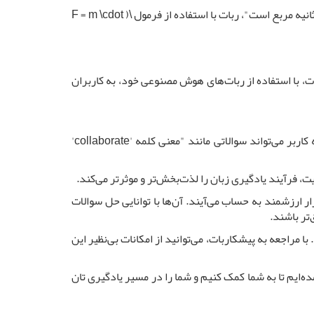
برای نمونه، اگر کاربری از ربات بخواهد که "نیروی جاذبه یک جسم 50 کیلوگرمی را محاسبه کند، در حالی که شتاب گرانش 9.8 متر بر ثانیه مربع است"، ربات با استفاده از فرمول \( F = m \cdot
، با استفاده از ربات‌های هوش مصنوعی خود، به کاربران
ربات‌های زبان سایت پیشکاربات قادرند به سوالات گرامری، واژگان، اصطلاحات و حتی مکالمات روزمره پاسخ دهند. به این صورت که کاربر می‌تواند سوالاتی مانند "معنی کلمه 'collaborate'
، فرآیند یادگیری زبان را لذت‌بخش‌تر و موثرتر می‌کند.
 ارزشمند به حساب می‌آیند. آن‌ها با توانایی حل سوالات
تر باشند.
اجعه به پیشکاربات، می‌توانید از امکانات بی‌نظیر این
‌ایم تا به شما کمک کنیم و شما را در مسیر یادگیری تان